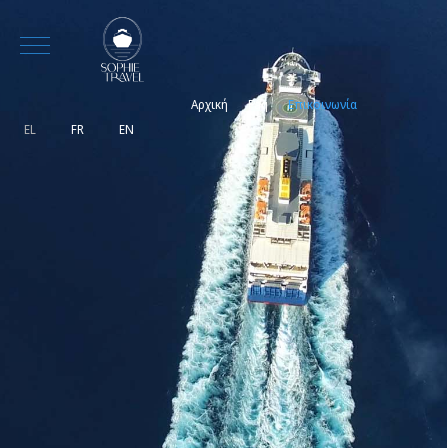
Mobile Menu Toggle
Αρχική
Faq
Επικοινωνία
Επιλέξτε τη γλώσσα σας
EL
FR
EN